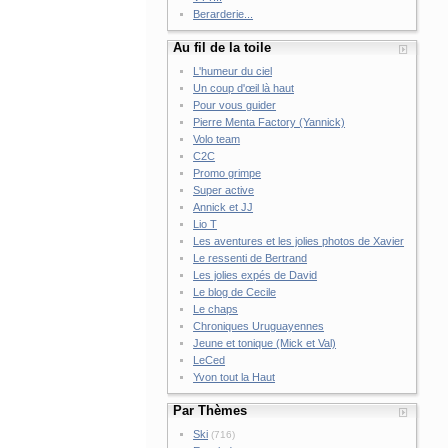
Berarderie...
Au fil de la toile
L'humeur du ciel
Un coup d'œil là haut
Pour vous guider
Pierre Menta Factory (Yannick)
Volo team
C2C
Promo grimpe
Super active
Annick et JJ
Lio T
Les aventures et les jolies photos de Xavier
Le ressenti de Bertrand
Les jolies expés de David
Le blog de Cecile
Le chaps
Chroniques Uruguayennes
Jeune et tonique (Mick et Val)
LeCed
Yvon tout la Haut
Par Thèmes
Ski
(716)