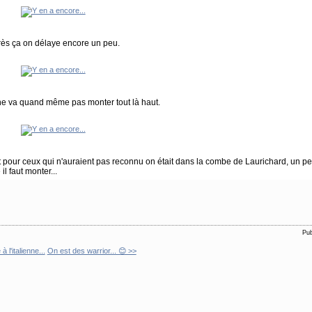
ès ça on délaye encore un peu.
ne va quand même pas monter tout là haut.
t pour ceux qui n'auraient pas reconnu on était dans la combe de Laurichard, un pet
il faut monter...
Pub
 l'italienne...
On est des warrior... 😊 >>