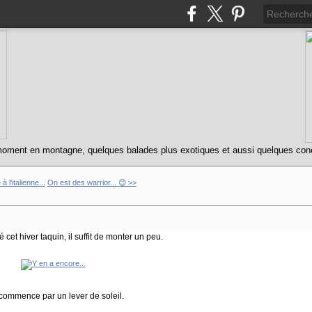
oment en montagne, quelques balades plus exotiques et aussi quelques concert
 l'italienne...
On est des warrior... 😊 >>
 cet hiver taquin, il suffit de monter un peu.
commence par un lever de soleil.