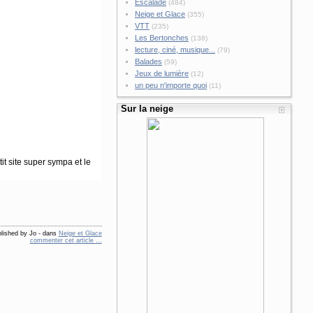
Escalade
(484)
Neige et Glace
(355)
VTT
(235)
Les Bertonches
(138)
lecture, ciné, musique...
(79)
Balades
(59)
Jeux de lumière
(12)
un peu n'importe quoi
(11)
Sur la neige
it site super sympa et le
lished by Jo
-
dans
Neige et Glace
commenter cet article
…