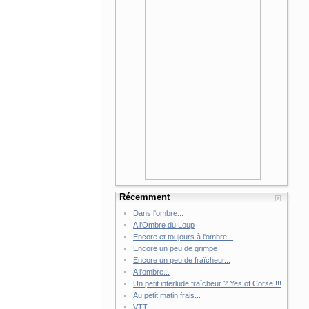
Récemment
Dans l'ombre...
A l'Ombre du Loup
Encore et toujours à l'ombre...
Encore un peu de grimpe
Encore un peu de fraîcheur...
A l'ombre...
Un petit interlude fraîcheur ? Yes of Corse !!!
Au petit matin frais...
VTT...