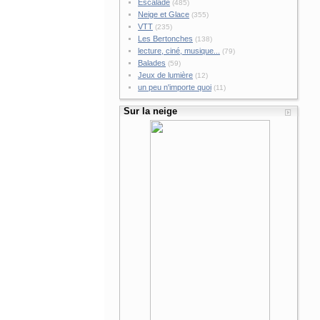
Escalade
(485)
Neige et Glace
(355)
VTT
(235)
Les Bertonches
(138)
lecture, ciné, musique...
(79)
Balades
(59)
Jeux de lumière
(12)
un peu n'importe quoi
(11)
Sur la neige