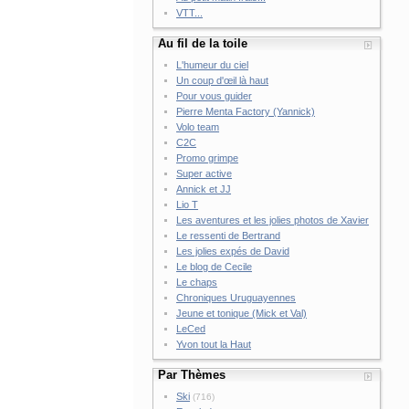
VTT...
Au fil de la toile
L'humeur du ciel
Un coup d'œil là haut
Pour vous guider
Pierre Menta Factory (Yannick)
Volo team
C2C
Promo grimpe
Super active
Annick et JJ
Lio T
Les aventures et les jolies photos de Xavier
Le ressenti de Bertrand
Les jolies expés de David
Le blog de Cecile
Le chaps
Chroniques Uruguayennes
Jeune et tonique (Mick et Val)
LeCed
Yvon tout la Haut
Par Thèmes
Ski
(716)