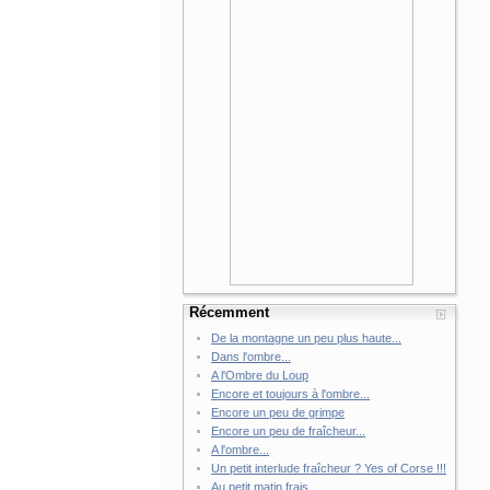
Récemment
De la montagne un peu plus haute...
Dans l'ombre...
A l'Ombre du Loup
Encore et toujours à l'ombre...
Encore un peu de grimpe
Encore un peu de fraîcheur...
A l'ombre...
Un petit interlude fraîcheur ? Yes of Corse !!!
Au petit matin frais...