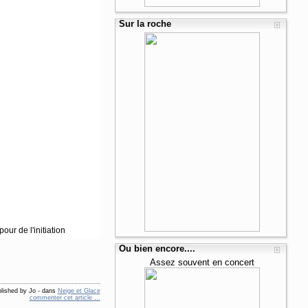
Sur la roche
our de l'initiation
Ou bien encore....
Assez souvent en concert
lished by Jo
-
dans
Neige et Glace
commenter cet article
…