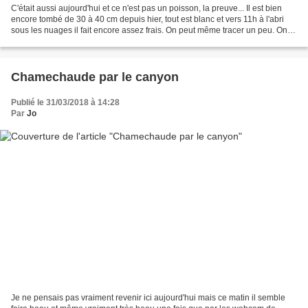
C'était aussi aujourd'hui et ce n'est pas un poisson, la preuve... Il est bien
encore tombé de 30 à 40 cm depuis hier, tout est blanc et vers 11h à l'abri
sous les nuages il fait encore assez frais. On peut même tracer un peu. On
va vers le Bec Charvet,...
Chamechaude par le canyon
Publié le 31/03/2018 à 14:28
Par
Jo
Je ne pensais pas vraiment revenir ici aujourd'hui mais ce matin il semble