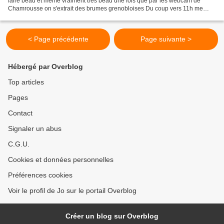
faire beau et même vraiment très beau une fois que par les webcam de
Chamrousse on s'extrait des brumes grenobloises Du coup vers 11h me
voici au départ du téléski de Chamechaude....
< Page précédente
Page suivante >
Hébergé par Overblog
Top articles
Pages
Contact
Signaler un abus
C.G.U.
Cookies et données personnelles
Préférences cookies
Voir le profil de Jo sur le portail Overblog
Créer un blog sur Overblog