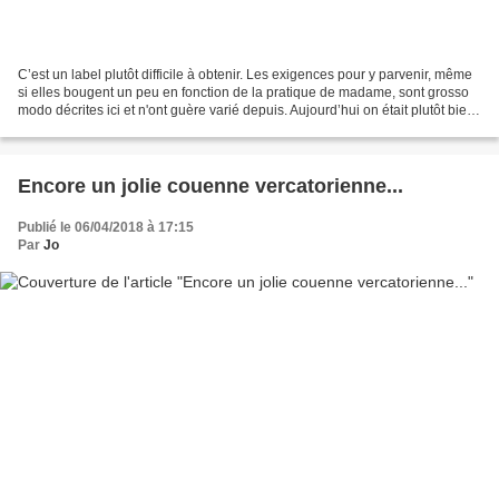
C’est un label plutôt difficile à obtenir. Les exigences pour y parvenir, même
si elles bougent un peu en fonction de la pratique de madame, sont grosso
modo décrites ici et n'ont guère varié depuis. Aujourd’hui on était plutôt bien,
un départ skis aux...
Encore un jolie couenne vercatorienne...
Publié le 06/04/2018 à 17:15
Par
Jo