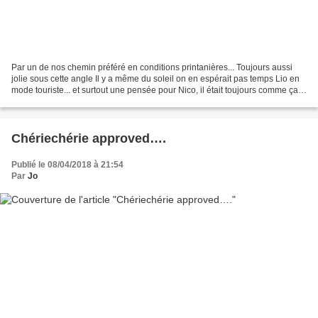
Par un de nos chemin préféré en conditions printanières... Toujours aussi
jolie sous cette angle Il y a même du soleil on en espérait pas temps Lio en
mode touriste... et surtout une pensée pour Nico, il était toujours comme ça
quand on venait ici, jamais...
Chériechérie approved….
Publié le 08/04/2018 à 21:54
Par
Jo