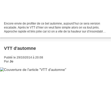
Encore envie de profiter de ce bel automne, aujourd’hui ce sera version
escalade. Après le VTT d’hier on veut faire simple alors on va tout près.
Approche rapide et très jolie car ici on a vite de la hauteur sur d’insondables
abîmes. Pour accéder à notre...
VTT d'automne
Publié le 29/10/2014 à 20:08
Par
Jo