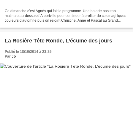
Ce dimanche c’est Agnès qui fait le programme. Une balade pas trop
matinale au-dessus d’Albertville pour continuer à profiter de ces magifiques
couleurs d'automne puis on rejoint Christine, Anne et Pascal au Grand
Bivouac pour terminer la journée en musique. La...
La Rosière Tête Ronde, L’écume des jours
Publié le 18/10/2014 à 23:25
Par
Jo