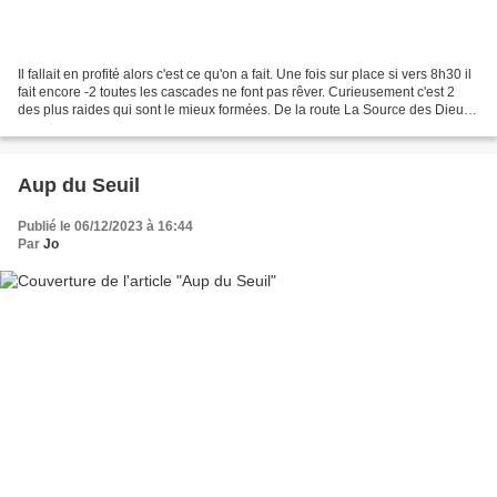
Il fallait en profité alors c'est ce qu'on a fait. Une fois sur place si vers 8h30 il
fait encore -2 toutes les cascades ne font pas rêver. Curieusement c'est 2
des plus raides qui sont le mieux formées. De la route La Source des Dieux
semble énorme (plus...
Aup du Seuil
Publié le 06/12/2023 à 16:44
Par
Jo