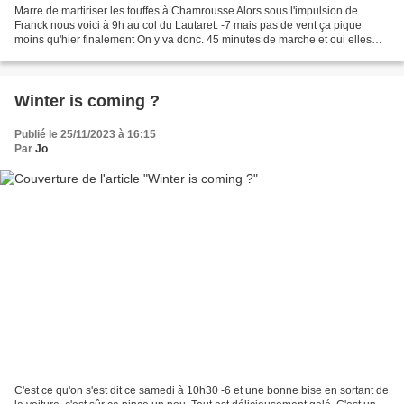
Marre de martiriser les touffes à Chamrousse Alors sous l'impulsion de
Franck nous voici à 9h au col du Lautaret. -7 mais pas de vent ça pique
moins qu'hier finalement On y va donc. 45 minutes de marche et oui elles
sont bien là. La première glace de...
Winter is coming ?
Publié le 25/11/2023 à 16:15
Par
Jo
C'est ce qu'on s'est dit ce samedi à 10h30 -6 et une bonne bise en sortant de