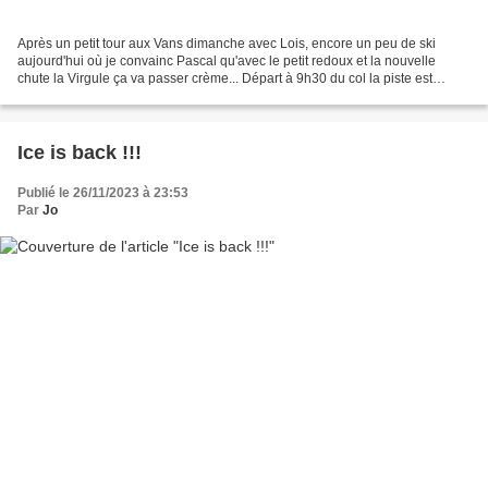
Après un petit tour aux Vans dimanche avec Lois, encore un peu de ski
aujourd'hui où je convainc Pascal qu'avec le petit redoux et la nouvelle
chute la Virgule ça va passer crème... Départ à 9h30 du col la piste est
impec, un peu croutée regelée mais...
Ice is back !!!
Publié le 26/11/2023 à 23:53
Par
Jo