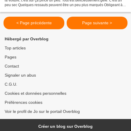
la voiture, c'est sûr ça pince un peu. Tout est délicieusement gelé. C'est un
peu sec Quelques ressauts peuvent être un peu plus marqués Obligeant à
quelques mouvements inhabituels...
< Page précédente
Page suivante >
Hébergé par Overblog
Top articles
Pages
Contact
Signaler un abus
C.G.U.
Cookies et données personnelles
Préférences cookies
Voir le profil de Jo sur le portail Overblog
Créer un blog sur Overblog