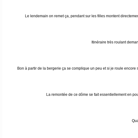
Le lendemain on remet ça, pendant sur les filles montent directemen
Itinéraire très roulant dema
Bon à partir de la bergerie ça se complique un peu et si je roule encore 
La remontée de ce dôme se fait essentiellement en pou
Qua