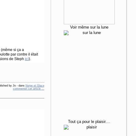
Voir même sur la lune
e (même si ça a
ulotte par contre il était
ici
essions de Steph
).
lished by Jo
-
dans
Neige et Glace
commenter cet article
…
Tout ça
pour le plaisir....