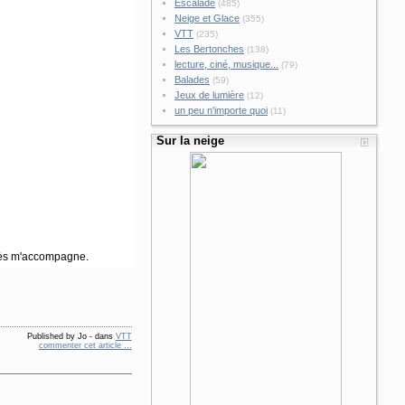
Escalade
(485)
Neige et Glace
(355)
VTT
(235)
Les Bertonches
(138)
lecture, ciné, musique...
(79)
Balades
(59)
Jeux de lumière
(12)
un peu n'importe quoi
(11)
Sur la neige
gnès m'accompagne.
Published by Jo
-
dans
VTT
commenter cet article
…