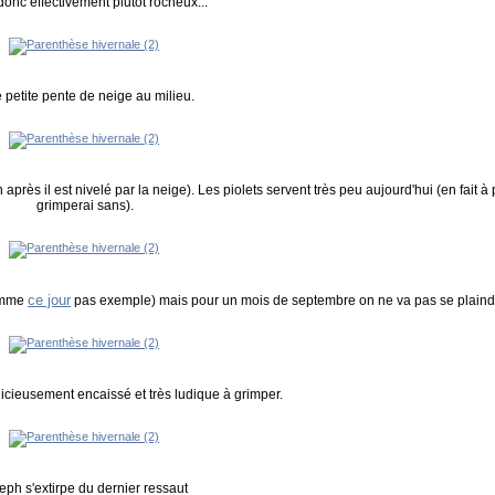
donc effectivement plutôt rocheux...
 petite pente de neige au milieu.
près il est nivelé par la neige). Les piolets servent très peu aujourd'hui (en fait à 
grimperai sans).
ce jour
comme
pas exemple) mais pour un mois de septembre on ne va pas se plaind
élicieusement encaissé et très ludique à grimper.
eph s'extirpe du dernier ressaut