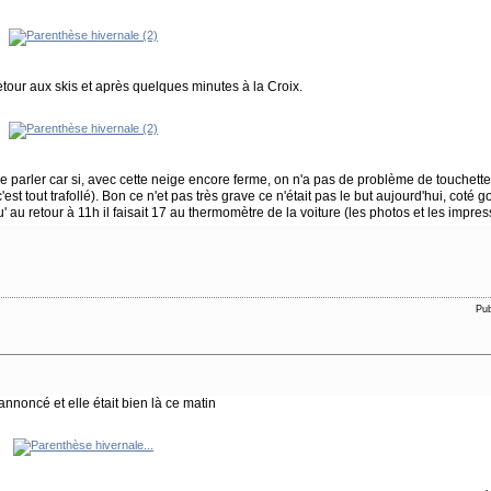
etour aux skis et après quelques minutes à la Croix.
on de parler car si, avec cette neige encore ferme, on n'a pas de problème de touchett
'est tout trafollé). Bon ce n'et pas très grave ce n'était pas le but aujourd'hui, coté go
' au retour à 11h il faisait 17 au thermomètre de la voiture (les photos et les impr
Pub
 annoncé et elle était bien là ce matin