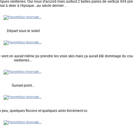
uelques vieilleries. Oui nous d'accord mais surtout 2 belles paires de vertical 4X4 p
 mal à skier à l'époque...au siècle dernier…
Départ sous le soleil
 le vent on aurait même pu prendre les vrais skis mais ça aurait été dommage du co
vieilleries...
Sunset point...
n peu, quelques flocons et quelques amis forcément ici.