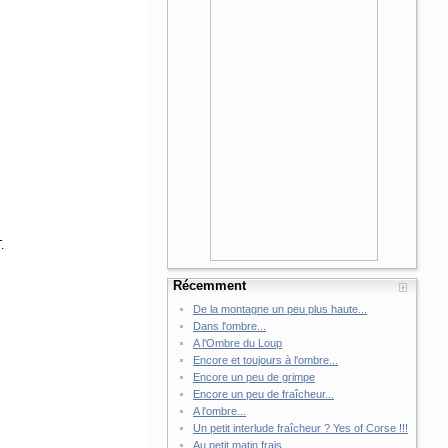
.
Récemment
De la montagne un peu plus haute...
Dans l'ombre...
A l'Ombre du Loup
Encore et toujours à l'ombre...
Encore un peu de grimpe
Encore un peu de fraîcheur...
A l'ombre...
Un petit interlude fraîcheur ? Yes of Corse !!!
Au petit matin frais...