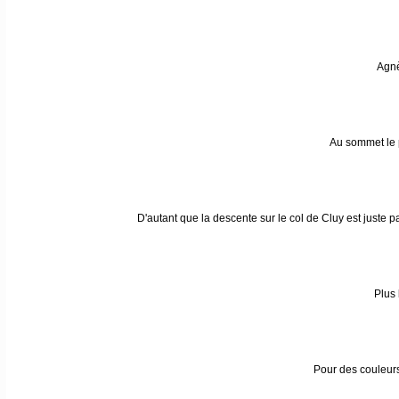
Agnè
Au sommet le p
D'autant que la descente sur le col de Cluy est juste pa
Plus 
Pour des couleurs