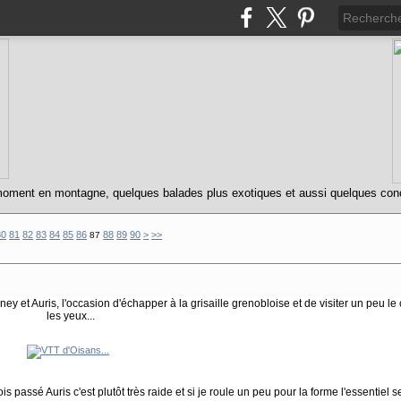
oment en montagne, quelques balades plus exotiques et aussi quelques concert
10
20
30
40
50
60
70
100
200
300
400
80
81
82
83
84
85
86
88
89
90
>
>>
87
ey et Auris, l'occasion d'échapper à la grisaille grenobloise et de visiter un peu le 
les yeux...
ssé Auris c'est plutôt très raide et si je roule un peu pour la forme l'essentiel se