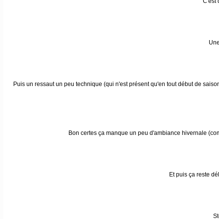
C'est 
Une
Puis un ressaut un peu technique (qui n'est présent qu'en tout début de saison a
Bon certes ça manque un peu d'ambiance hivernale (
Et puis ça reste d
St