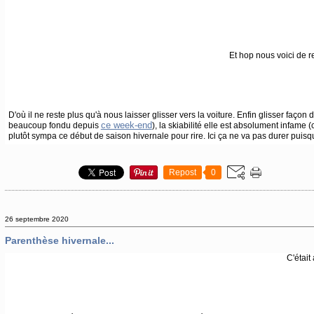
Et hop nous voici de r
D'où il ne reste plus qu'à nous laisser glisser vers la voiture. Enfin glisser faç
ce week-end
beaucoup fondu depuis
), la skiabilité elle est absolument infame (c
plutôt sympa ce début de saison hivernale pour rire. Ici ça ne va pas durer puisqu
Repost
0
26 septembre 2020
Parenthèse hivernale...
C'était