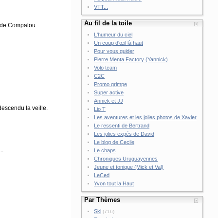
VTT...
Au fil de la toile
e de Compalou.
L'humeur du ciel
Un coup d'œil là haut
Pour vous guider
Pierre Menta Factory (Yannick)
Volo team
C2C
Promo grimpe
Super active
Annick et JJ
descendu la veille.
Lio T
Les aventures et les jolies photos de Xavier
Le ressenti de Bertrand
Les jolies expés de David
Le blog de Cecile
..
Le chaps
Chroniques Uruguayennes
Jeune et tonique (Mick et Val)
LeCed
Yvon tout la Haut
Par Thèmes
Ski
(716)