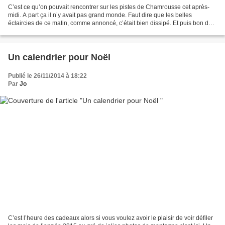
C’est ce qu’on pouvait rencontrer sur les pistes de Chamrousse cet après-
midi. A part ça il n’y avait pas grand monde. Faut dire que les belles
éclaircies de ce matin, comme annoncé, c’était bien dissipé. Et puis bon de
la neige, même si en montant les...
Un calendrier pour Noël
Publié le 26/11/2014 à 18:22
Par
Jo
C’est l’heure des cadeaux alors si vous voulez avoir le plaisir de voir défiler