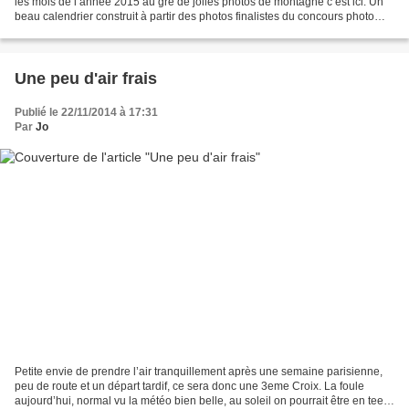
les mois de l’année 2015 au gré de jolies photos de montagne c’est ici. Un
beau calendrier construit à partir des photos finalistes du concours photo
Sophie 2014 du site de...
Une peu d'air frais
Publié le 22/11/2014 à 17:31
Par
Jo
Petite envie de prendre l’air tranquillement après une semaine parisienne,
peu de route et un départ tardif, ce sera donc une 3eme Croix. La foule
aujourd’hui, normal vu la météo bien belle, au soleil on pourrait être en tee-