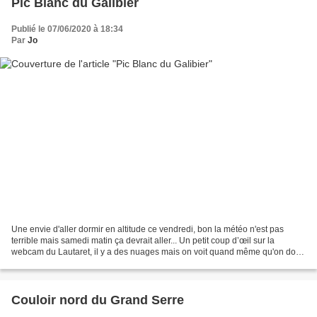
Pic Blanc du Galibier
Publié le 07/06/2020 à 18:34
Par
Jo
Une envie d'aller dormir en altitude ce vendredi, bon la météo n'est pas
terrible mais samedi matin ça devrait aller... Un petit coup d’œil sur la
webcam du Lautaret, il y a des nuages mais on voit quand même qu'on doit
pouvoir aller au Pic Blanc en chaussant...
Couloir nord du Grand Serre