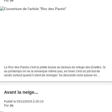
Par
Jo
Le Roc des Pareis c'est la petite bosse au dessus du refuge des Evettes. Si
au printemps on ne la remarque même pas, en hiver c'est un joli but de
rando surtout quand il vient de reneiger. Sa descente nord assure en
général un bonne poudreuse... Ça tombe...
Avant la neige...
Publié le 05/12/2024 à 20:14
Par
Jo