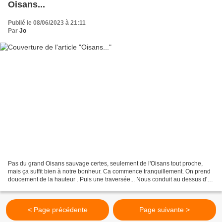
Oisans...
Publié le 08/06/2023 à 21:11
Par
Jo
Pas du grand Oisans sauvage certes, seulement de l'Oisans tout proche,
mais ça suffit bien à notre bonheur. Ca commence tranquillement. On prend
doucement de la hauteur . Puis une traversée... Nous conduit au dessus d'un
insondable abîme. Un modéle de...
< Page précédente
Page suivante >