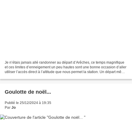
Je n’étais jamais allé randonner au départ d’Arêches, ce temps magnifique
et ces limites d’enneigement un peu hautes sont une bonne occasion d’aller
utiliser l’accès direct à l’altitude que nous permet la station. Un départ même
pas trop matinal de Grenoble...
Goulotte de noël...
Publié le 25/12/2024 à 19:35
Par
Jo