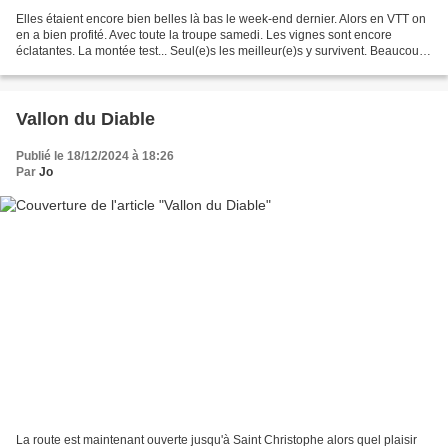
Elles étaient encore bien belles là bas le week-end dernier. Alors en VTT on
en a bien profité. Avec toute la troupe samedi. Les vignes sont encore
éclatantes. La montée test... Seul(e)s les meilleur(e)s y survivent. Beaucoup
de "piste à 4L" comme dirait...
Vallon du Diable
Publié le 18/12/2024 à 18:26
Par
Jo
La route est maintenant ouverte jusqu'à Saint Christophe alors quel plaisir