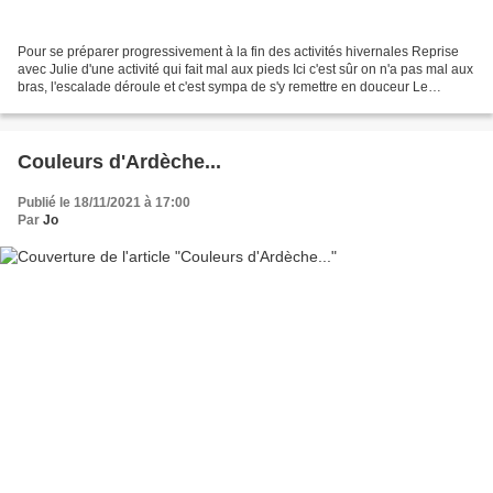
Pour se préparer progressivement à la fin des activités hivernales Reprise
avec Julie d'une activité qui fait mal aux pieds Ici c'est sûr on n'a pas mal aux
bras, l'escalade déroule et c'est sympa de s'y remettre en douceur Le
lendemain on continue à...
Couleurs d'Ardèche...
Publié le 18/11/2021 à 17:00
Par
Jo