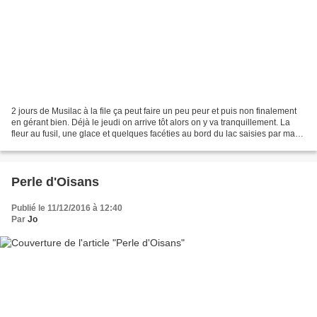
2 jours de Musilac à la file ça peut faire un peu peur et puis non finalement
en gérant bien. Déjà le jeudi on arrive tôt alors on y va tranquillement. La
fleur au fusil, une glace et quelques facéties au bord du lac saisies par ma
photographe du jour,...
Perle d'Oisans
Publié le 11/12/2016 à 12:40
Par
Jo