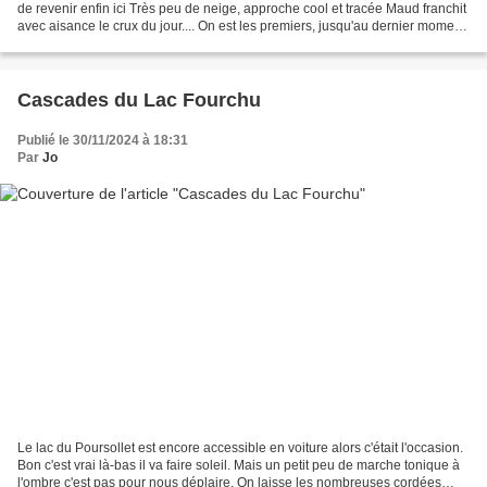
de revenir enfin ici Très peu de neige, approche cool et tracée Maud franchit
avec aisance le crux du jour.... On est les premiers, jusqu'au dernier moment
on hésite entre Larmes...
Cascades du Lac Fourchu
Publié le 30/11/2024 à 18:31
Par
Jo
Le lac du Poursollet est encore accessible en voiture alors c'était l'occasion.
Bon c'est vrai là-bas il va faire soleil. Mais un petit peu de marche tonique à
l'ombre c'est pas pour nous déplaire. On laisse les nombreuses cordées