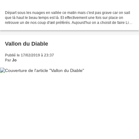
Départ sous les nuages en vallée ce matin mais c'est pas grave car on sait
que là haut le beau temps est là. Et effectivement une fois sur place on
retrouve un de nos coup d'œil préférés. Aujourd'hui on a choisit de faire Lina
c'était l'année pour moi...
Vallon du Diable
Publié le 17/02/2019 à 23:37
Par
Jo