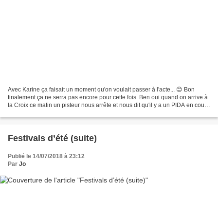
Avec Karine ça faisait un moment qu'on voulait passer à l'acte... 😊 Bon
finalement ça ne serra pas encore pour cette fois. Ben oui quand on arrive à
la Croix ce matin un pisteur nous arrête et nous dit qu'il y a un PIDA en cours
sur le secteur. Un second...
Festivals d’été (suite)
Publié le 14/07/2018 à 23:12
Par
Jo