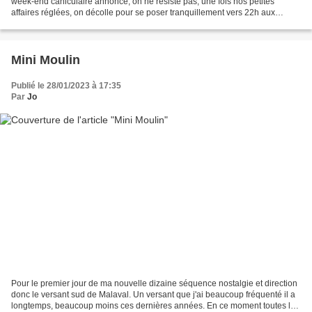
week-end caniculaire annoncé, on ne résiste pas, une fois nos petites
affaires réglées, on décolle pour se poser tranquillement vers 22h aux
environs du col du Lautaret. Première étape...
Mini Moulin
Publié le 28/01/2023 à 17:35
Par
Jo
Pour le premier jour de ma nouvelle dizaine séquence nostalgie et direction
donc le versant sud de Malaval. Un versant que j'ai beaucoup fréquenté il a
longtemps, beaucoup moins ces dernières années. En ce moment toutes les