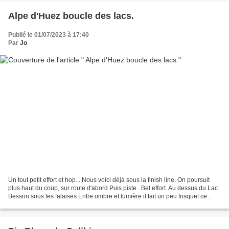
Alpe d'Huez boucle des lacs.
Publié le 01/07/2023 à 17:40
Par
Jo
Un tout petit effort et hop... Nous voici déjà sous la finish line. On poursuit
plus haut du coup, sur route d'abord Puis piste . Bel effort. Au dessus du Lac
Besson sous les falaises Entre ombre et lumière il fait un peu frisquet ce
matin Pas de quoi...