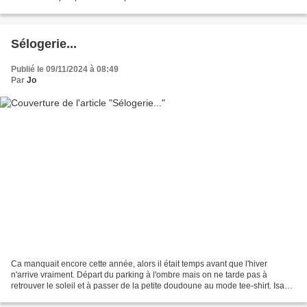
aller vers le couloir...
Sélogerie...
Publié le 09/11/2024 à 08:49
Par
Jo
Ca manquait encore cette année, alors il était temps avant que l'hiver
n'arrive vraiment. Départ du parking à l'ombre mais on ne tarde pas à
retrouver le soleil et à passer de la petite doudoune au mode tee-shirt. Isa
découvre l'endroit. Et est prête...