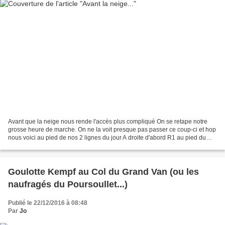
Avant que la neige nous rende l'accès plus compliqué On se retape notre
grosse heure de marche. On ne la voit presque pas passer ce coup-ci et hop
nous voici au pied de nos 2 lignes du jour A droite d'abord R1 au pied du
ressaut final. Sympa. Et addictif,...
Goulotte Kempf au Col du Grand Van (ou les
naufragés du Poursoullet...)
Publié le 22/12/2016 à 08:48
Par
Jo