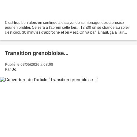
C'est trop bon alors on continue à essayer de se ménager des créneaux
pour en profiter. Ce sera à l'aprem cette fois. . 13h30 on se change au soleil
c'est cool. 30 minutes d'approche et on y est. On va par là haut, ça a l'air
sympa. 2 longueurs d'approches...
Transition grenobloise...
Publié le 03/05/2026 à 08:08
Par
Jo