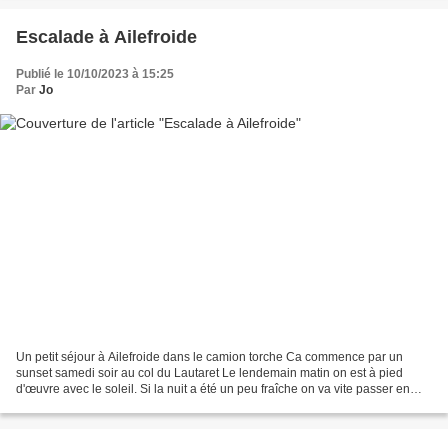
Escalade à Ailefroide
Publié le 10/10/2023 à 15:25
Par
Jo
Un petit séjour à Ailefroide dans le camion torche Ca commence par un
sunset samedi soir au col du Lautaret Le lendemain matin on est à pied
d'œuvre avec le soleil. Si la nuit a été un peu fraîche on va vite passer en
mode tee-shirt 40 minutes de marche...