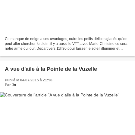
Ce manque de neige a ses avantages, outre les petits délices glacés qu’on
peut aller chercher fort loin, il y a aussi le VTT, avec Marie-Christine ce sera
notre arme du jour. Départ vers 11h30 pour laisser le soleil illuminer et
réchauffer notre parcours...
A vue d'aile à la Pointe de la Vuzelle
Publié le 04/07/2015 à 21:58
Par
Jo