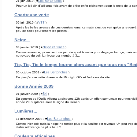
Les Bertonches
21 juin 2010 ( #
)
Pour un joli clin d’œil cette fois avant de briller enfin pleinement pour le reste de la 
Chartreuse verte
VTT
09 juin 2010 ( #
)
Après les belles averses de ces derniers jours, ce matin c’est du vert qu’on a retrou
peu de soleil pour rendre les petites...
Neige...
Neige et Glace
08 janvier 2010 ( #
)
Comme annoncé, ça me vaut un peu de sport le matin pour dégager tout ça, mais on ne 
nettoyage du soir, la nivose est montée à 3...
Tic, Tic, Tic le temps tourne alors avant que tous nos "Be
Les Bertonches
05 octobre 2009 ( #
)
En plus j'adore cette chanson de Midnight Oil's et l'adresse du site
Bonne Année 2009
Ski
01 janvier 2009 ( #
)
Du sommet de l'Ouille Allegra atteint vers 12h après un effort surhumain pour nos vie
année 2009 (placée sous le signe du Génépi...
Lumières...
Les Bertonches
11 décembre 2008 ( #
)
Comme hier soir, mais la neige ne tombe plus et la lumière est revenue Un peu trop de 
d'aller admirer ça de plus haut ?
Couleurs africaines