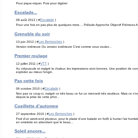
Pour pique-niquer. Puis pour digérer
Escalade...
Escalade
08 août 2012 ( #
)
Pour une fois en pas plus de quelques mots.... Prélude Approche Objectif Prémices At
Grenoble du soir
Les Bertonches
13 juin 2012 ( #
)
Version intérieure Ou version extérieure C'est comme vous voulez...
Premier roulage
VTT
12 juillet 2011 ( #
)
Au crépuscule et malgré la chaleur, les impressions sont bonnes. Une position de co
exploiter au mieux l’engin.
Pas cette fois
Escalade
06 octobre 2010 ( #
)
Non pas ce coup-ci, malgré ce très beau ce fut un mercredi très studieux. Mais ce n'est 
depuis la prise de cette phot...
Cueillette d’automne
Les Bertonches
27 septembre 2010 ( #
)
Fruit d’un week-end pluvieux, pour le plaisir d’une balade en forêt à humer l’air humi
en omelette en attendant que le beau...
Soleil encore...