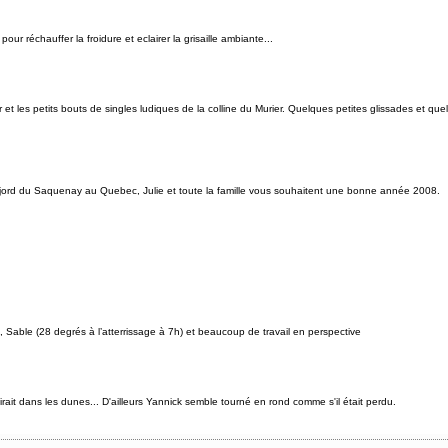
r réchauffer la froidure et eclairer la grisaille ambiante...
 et les petits bouts de singles ludiques de la colline du Murier. Quelques petites glissades et qu
 fjord du Saquenay au Quebec, Julie et toute la famille vous souhaitent une bonne année 2008.
, Sable (28 degrés à l’atterrissage à 7h) et beaucoup de travail en perspective
rait dans les dunes... D'ailleurs Yannick semble tourné en rond comme s'il était perdu.