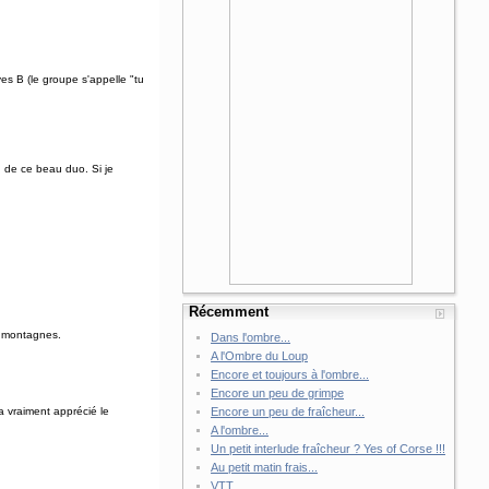
es B (le groupe s'appelle "tu
n de ce beau duo. Si je
Récemment
s montagnes.
Dans l'ombre...
A l'Ombre du Loup
Encore et toujours à l'ombre...
Encore un peu de grimpe
Encore un peu de fraîcheur...
a vraiment apprécié le
A l'ombre...
Un petit interlude fraîcheur ? Yes of Corse !!!
Au petit matin frais...
VTT...