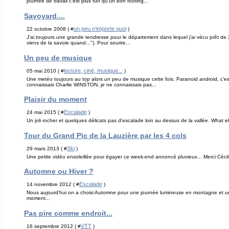
journée de travail c'est plus fun qu'un bon footing...
Savoyard....
un peu n'importe quoi
22 octobre 2008 ( #
)
J’ai toujours une grande tendresse pour le département dans lequel j’ai vécu prêt de 2
viens de la savoie quand..."). Pour sourire...
Un peu de musique
lecture, ciné, musique...
05 mai 2010 ( #
)
Une metéo toujours au top alors un peu de musique cette fois. Paranoid android, c'es
connaissais Charlie WINSTON, je ne connaissais pas...
Plaisir du moment
Escalade
24 mai 2015 ( #
)
Un joli rocher et quelques délicats pas d'escalade loin au dessus de la vallée. What e
Tour du Grand Pic de la Lauzière par les 4 cols
Ski
29 mars 2013 ( #
)
Une petite vidéo ensoleillée pour égayer ce week-end annoncé pluvieux... Merci Cécil
Automne ou Hiver ?
Escalade
14 novembre 2012 ( #
)
Nous aujourd’hui on a choisi Automne pour une journée lumineuse en montagne et une j
moment...
Pas pire comme endroit...
VTT
16 septembre 2012 ( #
)