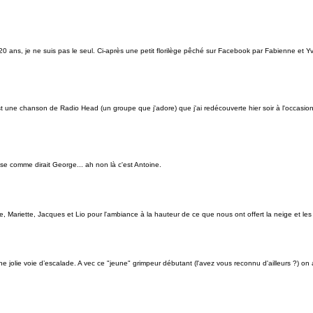
0 ans, je ne suis pas le seul. Ci-après une petit florilège pêché sur Facebook par Fabienne et Yv
t une chanson de Radio Head (un groupe que j'adore) que j'ai redécouverte hier soir à l'occasio
lse comme dirait George... ah non là c'est Antoine.
e, Mariette, Jacques et Lio pour l'ambiance à la hauteur de ce que nous ont offert la neige et le
olie voie d’escalade. A vec ce "jeune" grimpeur débutant (l'avez vous reconnu d'ailleurs ?) on 