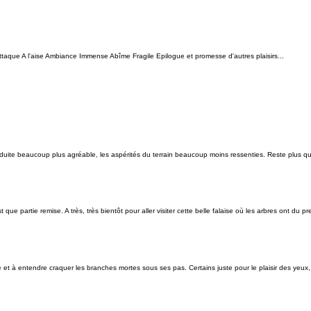
taque A l'aise Ambiance Immense Abîme Fragile Epilogue et promesse d'autres plaisirs...
nduite beaucoup plus agréable, les aspérités du terrain beaucoup moins ressenties. Reste plus q
que partie remise. A très, très bientôt pour aller visiter cette belle falaise où les arbres ont du p
de et à entendre craquer les branches mortes sous ses pas. Certains juste pour le plaisir des yeux