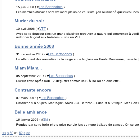
Les Bertonches
15 juin 2008 ( #
)
Les marchés africains sont vraiment pleins de couleurs, j'en ai ramené quelques unes pou
Murier du soir....
VTT
10 avril 2008 ( #
)
Avec cette douceur c’est un grand plaisir de retrouver la nature qui commence à verdir
redonner le goût aux balades du soir en VTT...
Bonne année 2008
Les Bertonches
31 décembre 2007 ( #
)
En attendant des nouvelles de la neige et de la glace en Haute Maurienne, deuis le
Miam Miam...
Les Bertonches
05 septembre 2007 ( #
)
Cueillis cette après-midi....A déguster demain soir , à l'ail ou en omelette...
Contraste encore
Les Bertonches
07 mars 2007 ( #
)
Dimanche 9 h : Alpes, Montagne, Soleil, Ski, Détente… Lundi 9 h : Afrique, Mer, Soleil
Belle ambiance
Ski
16 janvier 2007 ( #
)
Rendue par cette belle photo prise par Lio lors de notre ballade de samedi. On se croi
10
20
30
40
50
60
70
<<
<
80
82
>
>>
81