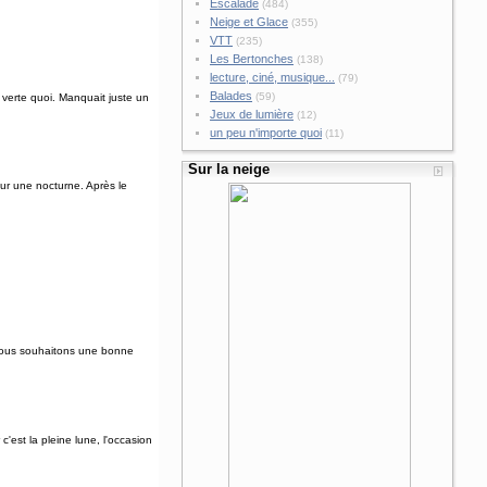
Escalade
(484)
Neige et Glace
(355)
VTT
(235)
Les Bertonches
(138)
lecture, ciné, musique...
(79)
Balades
(59)
 verte quoi. Manquait juste un
Jeux de lumière
(12)
un peu n'importe quoi
(11)
Sur la neige
our une nocturne. Après le
s vous souhaitons une bonne
'est la pleine lune, l'occasion