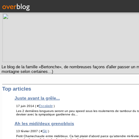
Le blog de la famille «Bertonche», de nombreuses façons d'aller passer un m
montagne selon certaines…)
Top articles
Juste avant la grêle...
Escalade
17 juin 2014 ( #
)
Les 2 dernières longueurs seront un peu speed sous les roulements de tambour du tonn
deviser avec la sympatique gardienne du...
Ah les midi/deux grenoblois
Ski
13 février 2007 ( #
)
Petit Chamechaude entre midi/deux. Ca fait plaisir d'abord parce qu'attendre mi-févr