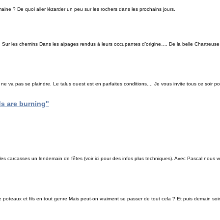
semaine ? De quoi aller lézarder un peu sur les rochers dans les prochains jours.
vé. Sur les chemins Dans les alpages rendus à leurs occupantes d’origine…. De la belle Chartreuse
va pas se plaindre. Le talus ouest est en parfaites conditions.... Je vous invite tous ce soir p
ds are burning"
illes carcasses un lendemain de fêtes (voir ici pour des infos plus techniques). Avec Pascal nou
poteaux et fils en tout genre Mais peut-on vraiment se passer de tout cela ? Et puis demain soir c